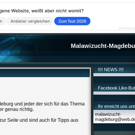
eigene Website, weißt aber nicht womit?
en
Anbieter vergleichen
Zum Test 2026
powered b
Malawizucht-Magdebu
!!!! NEWS !!!!
Facebook Like-But
eburg und jeder der sich für das Thema
Ihr erreicht uns unt
er genau richtig.
malawizucht-
magdeburg@web.d
zur Seite und sind auch für Tipps aus