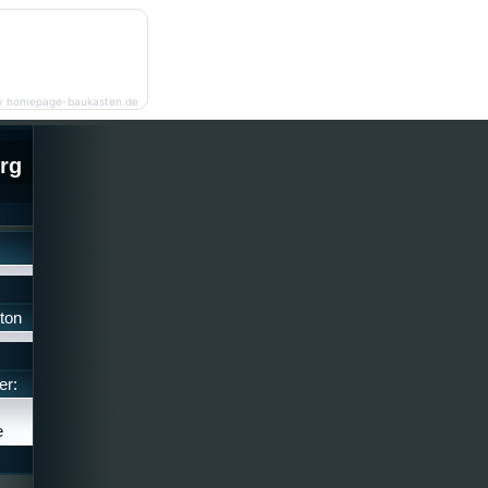
y homepage-baukasten.de
rg
ton
er:
e